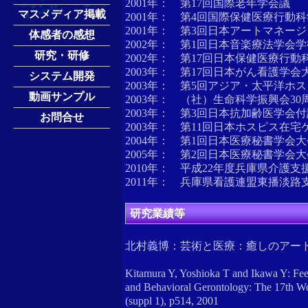
2001年： 第17回国際老年学会議
マスメディア掲載
2001年： 第4回国際保健医療行動
2001年： 第3回日本アートマネー
体感者の感想
2002年： 第1回日本音楽療法学会
研究・研修
2002年： 第17回日本保健医療行動
2003年： 第17回日本がん看護学会
システム開発
2003年： 第5回アジア・太平洋ホ
動画サンプル
2003年： （社）生命科学振興会30
2003年： 第3回日本抗加齢医学会
お問合せ
2003年： 第11回日本ホスピス在
2004年： 第1回日本医療秘書学会大
2005年： 第2回日本医療秘書学会大
2010年： 平成22年度兵庫県介護
2011年： 兵庫県看護連盟東播淡路
研究業績等
北村義博：芸術と医療：癒しのアート"フィ
Kitamura Y, Yoshioka T and Ikawa Y: Feelin
and Behavioral Gerontology: The 17th Wor
(suppl 1), p514, 2001