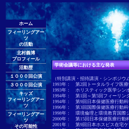
ホーム
フィーリングアー
ツ
の活動
北村義博
プロフィール
学術会議等における主な発表
活動歴
１０００回公演
（特別講演・招待講演・シンポジウ
1993年： 第2回トータルライフ医
３０００回公演
1993年： ホリスティック医学シンポ
キッズ
1994年： 第1回～第5回フィーリ
フィーリングアー
1994年： 第9回日本保健医療行動
ツ
1996年： 第3回国際保健医療行動
1998年： 環境倫理と環境教育国際シ
フィーリングアー
2000年： 第15回日本保健医療行動
ツ
2001年： 第9回日本ホスピス在宅
その可能性