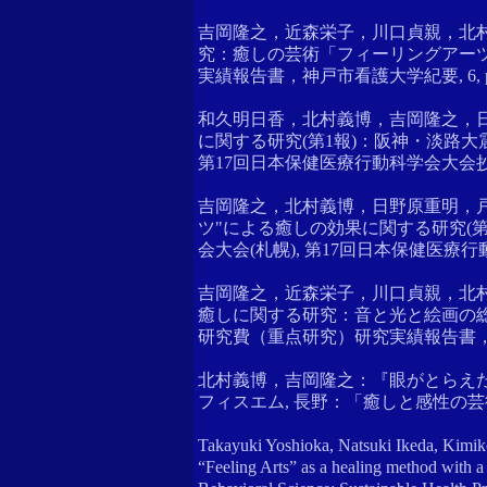
吉岡隆之，近森栄子，川口貞親，北
究：癒しの芸術「フィーリングアー
実績報告書，神戸市看護大学紀要, 6, p89
和久明日香，北村義博，吉岡隆之，
に関する研究(第1報)：阪神・淡路大
第17回日本保健医療行動科学会大会抄録集,
吉岡隆之，北村義博，日野原重明，
ツ"による癒しの効果に関する研究(
会大会(札幌), 第17回日本保健医療行動科
吉岡隆之，近森栄子，川口貞親，北
癒しに関する研究：音と光と絵画の
研究費（重点研究）研究実績報告書，神戸市看
北村義博，吉岡隆之：『眼がとらえた
フィスエム, 長野：「癒しと感性の芸術フィ
Takayuki Yoshioka, Natsuki Ikeda, Kimiko
“Feeling Arts” as a healing method with 